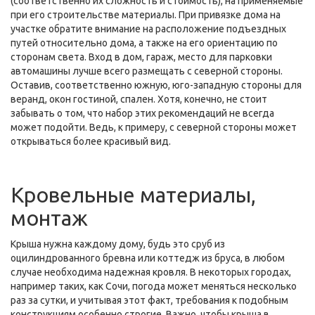
(соответственно их сложность и стоимость), на применяемые
при его строительстве материалы. При привязке дома на
участке обратите внимание на расположение подъездных
путей относительно дома, а также на его ориентацию по
сторонам света. Вход в дом, гараж, место для парковки
автомашины лучше всего размещать с северной стороны.
Оставив, соответственно южную, юго-западную стороны для
веранд, окон гостиной, спален. Хотя, конечно, не стоит
забывать о том, что набор этих рекомендаций не всегда
может подойти. Ведь, к примеру, с северной стороны может
открываться более красивый вид.
Кровельные материалы,
монтаж
Крыша нужна каждому дому, будь это сруб из
оцилиндрованного бревна или коттедж из бруса, в любом
случае необходима надежная кровля. В некоторых городах,
например таких, как Сочи, погода может меняться несколько
раз за сутки, и учитывая этот факт, требования к подобным
конструкциям особенно строгие. Важно, чтобы крыша в