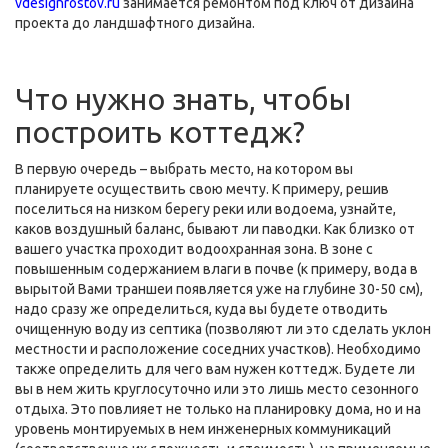
vdesignrostov.ru
занимается ремонтом под ключ от дизайна
проекта до ландшафтного дизайна.
Что нужно знать, чтобы
построить коттедж?
В первую очередь – выбрать место, на котором вы
планируете осуществить свою мечту. К примеру, решив
поселиться на низком берегу реки или водоема, узнайте,
каков воздушный баланс, бывают ли паводки. Как близко от
вашего участка проходит водоохранная зона. В зоне с
повышенным содержанием влаги в почве (к примеру, вода в
вырытой Вами траншеи появляется уже на глубине 30-50 см),
надо сразу же определиться, куда вы будете отводить
очищенную воду из септика (позволяют ли это сделать уклон
местности и расположение соседних участков). Необходимо
также определить для чего вам нужен коттедж. Будете ли
вы в нем жить круглосуточно или это лишь место сезонного
отдыха. Это повлияет не только на планировку дома, но и на
уровень монтируемых в нем инженерных коммуникаций