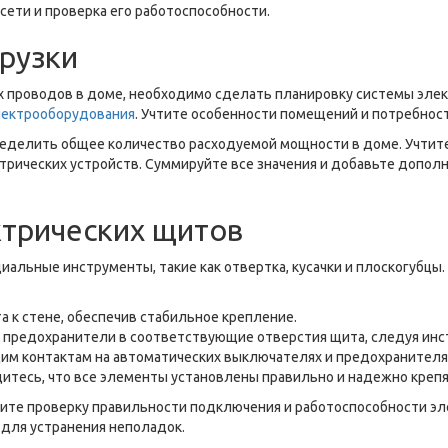
ети и проверка его работоспособности.
грузки
х проводов в доме, необходимо сделать планировку системы эл
лектрооборудования
. Учтите особенности помещений и потребнос
ределить общее количество расходуемой мощности в доме. Учти
ктрических устройств. Суммируйте все значения и добавьте допо
ктрических щитов
альные инструменты, такие как отвертка, кусачки и плоскогубцы.
 к стене, обеспечив стабильное крепление.
 предохранители в соответствующие отверстия щита, следуя инс
им контактам на автоматических выключателях и предохранителя
дитесь, что все элементы установлены правильно и надежно крепя
ите проверку правильности подключения и работоспособности эле
 для устранения неполадок.