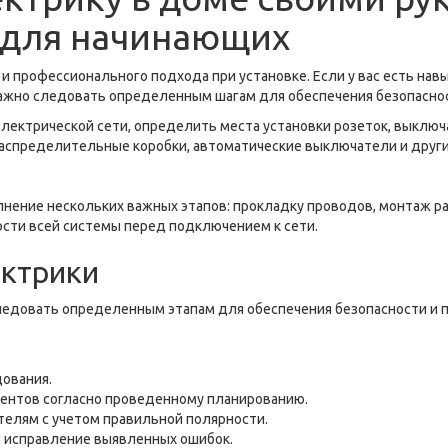
 для начинающих
и профессионального подхода при установке. Если у вас есть на
важно следовать определенным шагам для обеспечения безопаснос
лектрической сети, определить места установки розеток, выклю
аспределительные коробки, автоматические выключатели и друг
нение нескольких важных этапов: прокладку проводов, монтаж ра
ости всей системы перед подключением к сети.
ектрики
ледовать определенным этапам для обеспечения безопасности и 
ования.
ментов согласно проведенному планированию.
елям с учетом правильной полярности.
и исправление выявленных ошибок.