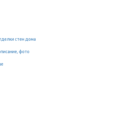
тделки стен дома
описание, фото
ше