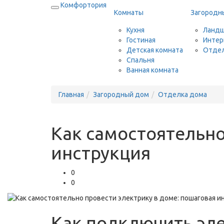
Комфортория
Комнаты
Загородн
Кухня
Ландш
Гостиная
Интер
Детская комната
Отдел
Спальня
Ванная комната
Главная
Загородный дом
Отделка дома
Как самостоятельно
инструкция
0
0
Как подключить эле