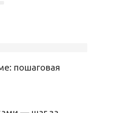
ме: пошаговая
ками — шаг за