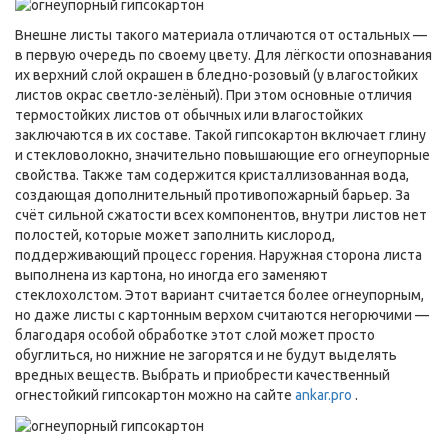
Внешне листы такого материала отличаются от остальных —
в первую очередь по своему цвету. Для лёгкости опознавания
их верхний слой окрашен в бледно-розовый (у влагостойких
листов окрас светло-зелёный). При этом основные отличия
термостойких листов от обычных или влагостойких
заключаются в их составе. Такой гипсокартон включает глину
и стекловолокно, значительно повышающие его огнеупорные
свойства. Также там содержится кристаллизованная вода,
создающая дополнительный противопожарный барьер. За
счёт сильной сжатости всех компонентов, внутри листов нет
полостей, которые может заполнить кислород,
поддерживающий процесс горения. Наружная сторона листа
выполнена из картона, но иногда его заменяют
стеклохолстом. Этот вариант считается более огнеупорным,
но даже листы с картонным верхом считаются негорючими —
благодаря особой обработке этот слой может просто
обуглиться, но нижние не загорятся и не будут выделять
вредных веществ. Выбрать и приобрести качественный
огнестойкий гипсокартон можно на сайте
ankar.pro
.