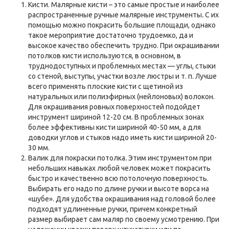
Кисти. Малярные кисти – это самые простые и наиболее
распространенные ручные малярные инструменты
.
С их
помощью можно покрасить большие площади, однако
такое мероприятие достаточно трудоемко, да и
высокое качество обеспечить трудно. При окрашивании
потолков кисти используются, в основном, в
труднодоступных и проблемных местах — углы, стыки
со стеной, выступы, участки возле люстры и т. п. Лучше
всего применять плоские кисти с щетиной из
натуральных или полиэфирных (нейлоновых) волокон.
Для окрашивания ровных поверхностей подойдет
инструмент шириной 12-20 см. В проблемных зонах
более эффективны кисти шириной 40-50 мм, а для
доводки углов и стыков надо иметь кисти шириной 20-
30 мм.
Валик для покраски потолка
.
Этим инструментом при
небольших навыках любой человек может покрасить
быстро и качественно всю потолочную поверхность.
Выбирать его надо по длине ручки и высоте ворса на
«шубе». Для удобства окрашивания над головой более
подходят удлиненные ручки, причем конкретный
размер выбирает сам маляр по своему усмотрению. При