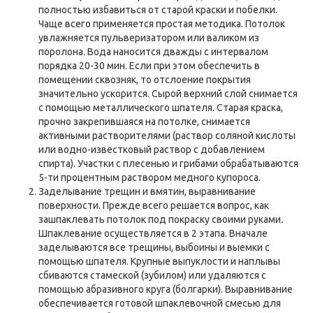
полностью избавиться от старой краски и побелки.
Чаще всего применяется простая методика. Потолок
увлажняется пульверизатором или валиком из
поролона. Вода наносится дважды с интервалом
порядка 20-30 мин. Если при этом обеспечить в
помещении сквозняк, то отслоение покрытия
значительно ускорится. Сырой верхний слой снимается
с помощью металлического шпателя. Старая краска,
прочно закрепившаяся на потолке, снимается
активными растворителями (раствор соляной кислоты
или водно-известковый раствор с добавлением
спирта). Участки с плесенью и грибами обрабатываются
5-ти процентным раствором медного купороса.
Заделывание трещин и вмятин, выравнивание
поверхности. Прежде всего решается вопрос, как
зашпаклевать потолок под покраску своими руками
.
Шпаклевание осуществляется в 2 этапа. Вначале
заделываются все трещины, выбоины и выемки с
помощью шпателя. Крупные выпуклости и наплывы
сбиваются стамеской (зубилом) или удаляются с
помощью абразивного круга (болгарки). Выравнивание
обеспечивается готовой шпаклевочной смесью для