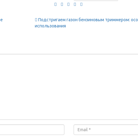
ре
Подстригаем газон бензиновым триммером: ос
использования