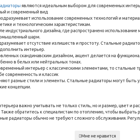
радиаторы
являются идеальным выбором для современных интерье
тный и современный вид
подразумевает использование современных технологий и материа
етике и технологическим характеристикам.
иле индустриального дизайна, где распространено использование
промышленный шарм.
разумевает отсутствие излишеств и простоту. Стальные радиато
 дополнить интерьер.
овленных скандинавским дизайном, акцент делается на функциона
бенно в белых или нейтральных тонах.
овременный интерьер с классическими элементами, то стальные 
бе современность и классик
ют разные стили и элементы. Стальные радиаторы могут быть уд
кие концепции.
терьера важно учитывать не только стиль, но и размер, цвет и р
 Также обратитесь к специалистам по отоплению, чтобы выбрать
ые радиаторы обычно не требуют сложного обслуживания. Регуля
Мне не нравится