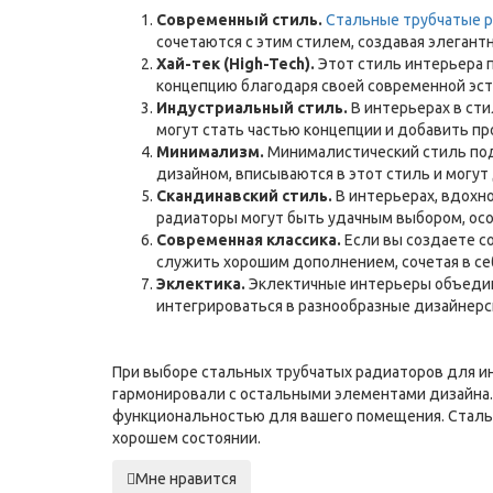
Современный стиль.
Стальные трубчатые 
сочетаются с этим стилем, создавая элеган
Хай-тек (High-Tech).
Этот стиль интерьера 
концепцию благодаря своей современной эст
Индустриальный стиль.
В интерьерах в ст
могут стать частью концепции и добавить 
Минимализм.
Минималистический стиль под
дизайном, вписываются в этот стиль и могут
Скандинавский стиль.
В интерьерах, вдохн
радиаторы могут быть удачным выбором, осо
Современная классика.
Если вы создаете с
служить хорошим дополнением, сочетая в се
Эклектика.
Эклектичные интерьеры объединя
интегрироваться в разнообразные дизайнерс
При выборе стальных трубчатых радиаторов для ин
гармонировали с остальными элементами дизайна.
функциональностью для вашего помещения. Стальн
хорошем состоянии.
Мне нравится