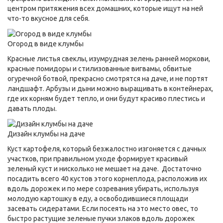
центром притяжения всех домашних, которые ищут на ней
что-то вкусное для себя.
Огород в виде клумбы
Красные листья свеклы, изумрудная зелень ранней моркови,
красные помидоры и стилизованные вигвамы, обвитые
огуречной ботвой, прекрасно смотрятся на даче, и не портят
ландшафт. Арбузы и дыни можно выращивать в контейнерах,
где их корням будет тепло, и они будут красиво плестись и
давать плоды.
Дизайн клумбы на даче
Куст картофеля, который безжалостно изгоняется с дачных
участков, при правильном уходе формирует красивый
зеленый куст и нисколько не мешает на даче. Достаточно
посадить всего 40 кустов этого корнеплода, расположив их
вдоль дорожек и по мере созревания убирать, используя
молодую картошку в еду, а освободившиеся площади
засевать сидератами. Если посеять на это место овес, то
быстро растущие зеленые пучки злаков вдоль дорожек