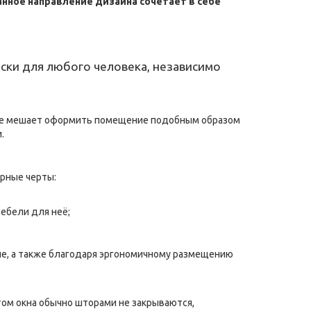
анное направление дизайна сочетает в себе
ски для любого человека, независимо
о не мешает оформить помещение подобным образом
.
ерные черты:
ебели для неё;
ие, а также благодаря эргономичному размещению
этом окна обычно шторами не закрываются,