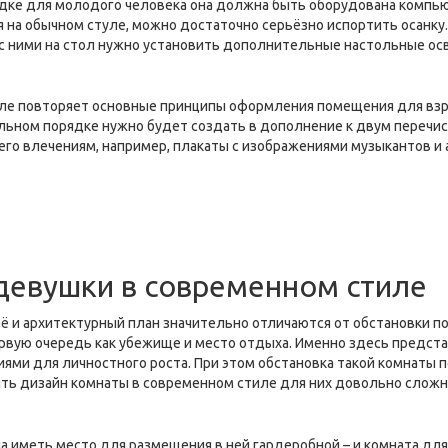
орядке для молодого человека она должна быть оборудована комп
идя на обычном стуле, можно достаточно серьёзно испортить осан
ы с ними на стол нужно установить дополнительные настольные о
ле повторяет основные принципы оформления помещения для взро
ельном порядке нужно будет создать в дополнение к двум перечи
го влечениям, например, плакаты с изображениями музыкантов и
девушки в современном стиле
ё и архитектурный план значительно отличаются от обстановки п
ервую очередь как убежище и место отдыха. Именно здесь предс
ями для личностного роста. При этом обстановка такой комнаты 
ить дизайн комнаты в современном стиле для них довольно сложн
 иметь место для размещения в ней гардеробной – и комната для