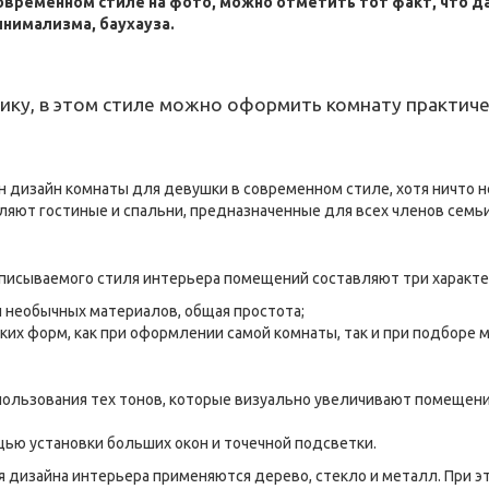
овременном стиле на фото, можно отметить тот факт, что д
инимализма, баухауза.
ку, в этом стиле можно оформить комнату практиче
рен дизайн комнаты для девушки в современном стиле, хотя ничт
ляют гостиные и спальни, предназначенные для всех членов семьи
 описываемого стиля интерьера помещений составляют три характ
 необычных материалов, общая простота;
их форм, как при оформлении самой комнаты, так и при подборе м
спользования тех тонов, которые визуально увеличивают помещен
ью установки больших окон и точечной подсветки.
ля дизайна интерьера применяются дерево, стекло и металл. При 