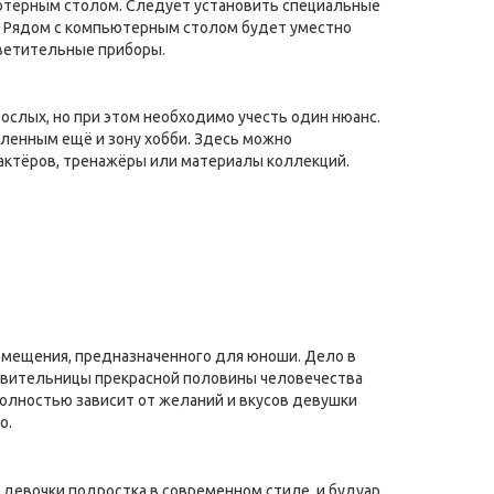
ьютерным столом. Следует установить специальные
ку. Рядом с компьютерным столом будет уместно
светительные приборы.
слых, но при этом необходимо учесть один нюанс.
сленным ещё и зону хобби. Здесь можно
 актёров, тренажёры или материалы коллекций.
омещения, предназначенного для юноши. Дело в
тавительницы прекрасной половины человечества
полностью зависит от желаний и вкусов девушки
о.
 девочки подростка в современном стиле, и будуар