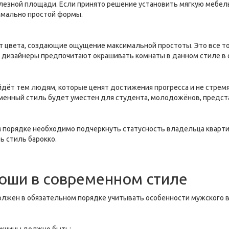
езной площади. Если принято решение установить мягкую мебел
имально простой формы.
ют цвета, создающие ощущение максимальной простоты. Это все то
м дизайнеры предпочитают окрашивать комнаты в данном стиле в о
т тем людям, которые ценят достижения прогресса и не стремятс
еменный стиль будет уместен для студента, молодожёнов, предст
ом порядке необходимо подчеркнуть статусность владельца кварти
ь стиль барокко.
оши в современном стиле
олжен в обязательном порядке учитывать особенности мужского 
ужчины должно быть: