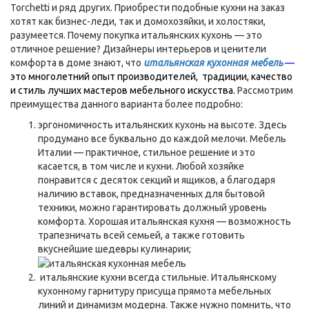
Torchetti и ряд других. Приобрести подобные кухни на заказ
хотят как бизнес-леди, так и домохозяйки, и холостяки,
разумеется. Почему покупка итальянских кухонь — это
отличное решение? Дизайнеры интерьеров и ценители
комфорта в доме знают, что
итальянская кухонная мебель
—
это многолетний опыт производителей, традиции, качество
и стиль лучших мастеров мебельного искусства.
Рассмотрим
преимущества данного варианта более подробно:
эргономичность итальянских кухонь на высоте. Здесь
продумано все буквально до каждой мелочи. Мебель
Италии — практичное, стильное решение и это
касается, в том числе и кухни. Любой хозяйке
понравится с десяток секций и ящиков, а благодаря
наличию вставок, предназначенных для бытовой
техники, можно гарантировать должный уровень
комфорта. Хорошая итальянская кухня — возможность
трапезничать всей семьей, а также готовить
вкуснейшие шедевры кулинарии;
итальянские кухни всегда стильные. Итальянскому
кухонному гарнитуру присуща прямота мебельных
линий и динамизм модерна. Также нужно помнить, что