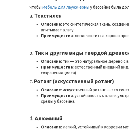
Чтобы
мебель для лаунж-зоны
у бассейна была до
a.
Текстилен
Описание
: это синтетическая ткань, создан
впитывает влагу.
Преимущества
: легко чистится, хорошо про
b.
Тик и другие виды твердой древес
Описание
: тик — это натуральное дерево с
Преимущества
: естественный внешний вид
сохранения цвета).
c.
Ротанг (искусственный ротанг)
Описание
: искусственный ротанг — это син
Преимущества
: устойчивость к влаге, уль
среды у бассейна.
d.
Алюминий
Описание
: легкий, устойчивый к коррозии м