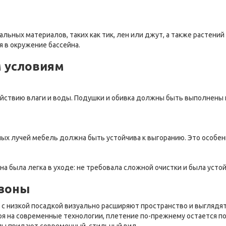
льных материалов, таких как тик, лен или джут, а также растений
 в окружение бассейна.
м условиям
ействию влаги и воды. Подушки и обивка должны быть выполнены 
ых лучей мебель должна быть устойчива к выгоранию. Это особен
на была легка в уходе: не требовала сложной очистки и была усто
-зоны
а с низкой посадкой визуально расширяют пространство и выглядя
ря на современные технологии, плетение по-прежнему остается по