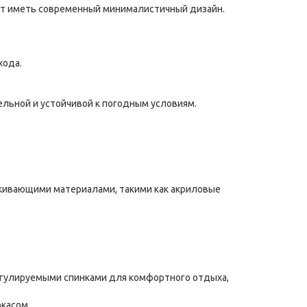
жет иметь современный минималистичный дизайн.
хода.
ельной и устойчивой к погодным условиям.
кивающими материалами, такими как акриловые
егулируемыми спинками для комфортного отдыха,
касом.