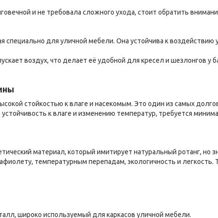
лговечной и не требовала сложного ухода, стоит обратить вниман
ная специально для уличной мебели. Она устойчива к воздействию 
пускает воздух, что делает её удобной для кресел и шезлонгов у б
ины
 высокой стойкостью к влаге и насекомым. Это один из самых долг
, устойчивость к влаге и изменению температур, требуется миним
тетический материал, который имитирует натуральный ротанг, но 
трафиолету, температурным перепадам, экологичность и легкость.
еталл, широко используемый для каркасов уличной мебели.