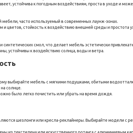
авеет, устойчива к погодным воздействиям, проста в уходе и мо
й мебели, часто используемый в современных лаунж-зонах.
рм и цветов, стойкость к воздействию внешней среды и простота у
 и синтетических смол, что делает мебель эстетически привлекат
чны, устойчивы к воздействию солнца, воды и ветра.
ость
тому выбирайте мебель с мягкими подушками, обитыми водооттал
 на солнце.
жно было легко почистить или убрать на время дождя.
вляются шезлонги или кресла-реклайнеры. Выбирайте модели с р
ны из текстилена или искусственного ротанга с алюминиевым кар