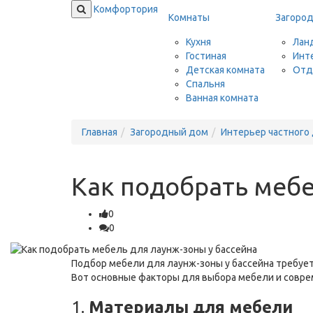
Комфортория
Комнаты
Загоро
Кухня
Лан
Гостиная
Инт
Детская комната
Отд
Спальня
Ванная комната
Главная
Загородный дом
Интерьер частного
Как подобрать мебе
0
0
Подбор мебели для лаунж-зоны у бассейна требует 
Вот основные факторы для выбора мебели и совре
1.
Материалы для мебели