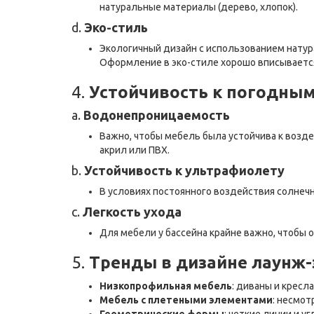
натуральные материалы (дерево, хлопок).
d.
Эко-стиль
Экологичный дизайн с использованием натура
Оформление в эко-стиле хорошо вписывается
4.
Устойчивость к погодны
a.
Водонепроницаемость
Важно, чтобы мебель была устойчива к возд
акрил или ПВХ.
b.
Устойчивость к ультрафиолету
В условиях постоянного воздействия солнечн
c.
Легкость ухода
Для мебели у бассейна крайне важно, чтобы о
5.
Тренды в дизайне лаунж
Низкопрофильная мебель
: диваны и кресл
Мебель с плетеными элементами
: несмот