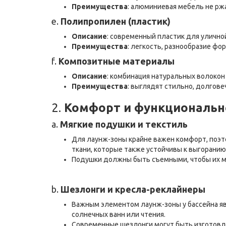
Преимущества
: алюминиевая мебель не рж
e.
Полипропилен (пластик)
Описание
: современный пластик для улично
Преимущества
: легкость, разнообразие фо
f.
Композитные материалы
Описание
: комбинация натуральных волокон
Преимущества
: выглядят стильно, долгове
2.
Комфорт и функциональн
a.
Мягкие подушки и текстиль
Для лаунж-зоны крайне важен комфорт, поэ
ткани, которые также устойчивы к выгоранию
Подушки должны быть съемными, чтобы их мо
b.
Шезлонги и кресла-реклайнеры
Важным элементом лаунж-зоны у бассейна я
солнечных ванн или чтения.
Современные шезлонги могут быть изготовле