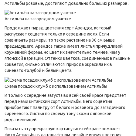
Астильбы розовые, достигают довольно больших размеров .
Астильба на загородном участке
Продолжает парад цветения сорт Арендса, который
распускает соцветия только к середине июля. Если
сравнивать размеры, то такое растение на 30 см выше
предыдущего. Арендса также имеет листья причудливой
кружевной формы, но цвет их значительно темнее, чем у
японской вариации. Оттенки цветков, соединенных в пышные
соцветия, сильно отличаются: природа окрасила их в
синевато-голубой и белый цвета.
Схема посадок клумб с использованием Астильбы
И только к середине августа во всей своей красе предстает
перед нами китайский сорт Астильбы. Еего соцветия
приобретают палитру от белого и розового до загадочного
сиреневого. Листья по своему тону схожи с японской
родственницей.
Показать эту прекрасную картину во всей красе поможет
фото Астильбы в ландшафтном дизайне время цветения.