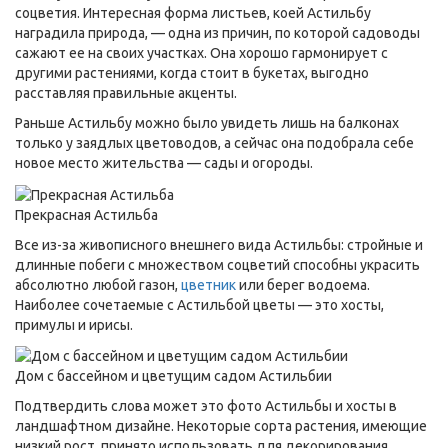
соцветия. Интересная форма листьев, коей Астильбу
наградила природа, — одна из причин, по которой садоводы
сажают ее на своих участках. Она хорошо гармонирует с
другими растениями, когда стоит в букетах, выгодно
расставляя правильные акценты.
Раньше Астильбу можно было увидеть лишь на балконах
только у заядлых цветоводов, а сейчас она подобрала себе
новое место жительства — сады и огороды.
Прекрасная Астильба
Все из-за живописного внешнего вида Астильбы: стройные и
длинные побеги с множеством соцветий способны украсить
абсолютно любой газон,
цветник
или берег водоема.
Наиболее сочетаемые с Астильбой цветы — это хосты,
примулы и ирисы.
Дом с бассейном и цветущим садом Астильбии
Подтвердить слова может это фото Астильбы и хосты в
ландшафтном дизайне. Некоторые сорта растения, имеющие
низкий рост, принято использовать для декорирования